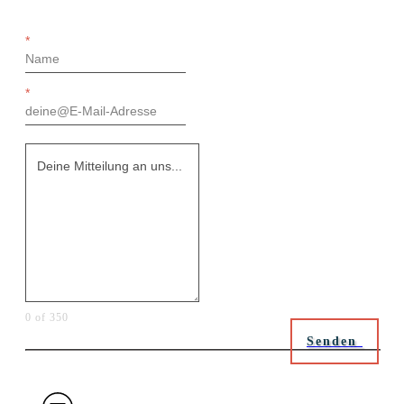
*
*
0 of 350
Senden