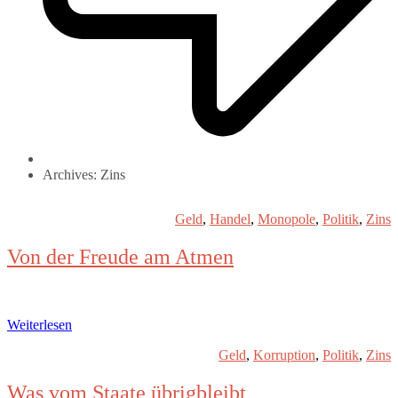
Archives: Zins
Geld
,
Handel
,
Monopole
,
Politik
,
Zins
Von der Freude am Atmen
Weiterlesen
Geld
,
Korruption
,
Politik
,
Zins
Was vom Staate übrigbleibt