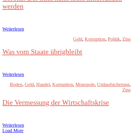
werden
Weiterlesen
Geld
,
Korruption
,
Politik
,
Zins
Was vom Staate übrigbleibt
Weiterlesen
Boden
,
Geld
,
Handel
,
Korruption
,
Monopole
,
Umlaufsicherung
,
Zins
Die Vermessung der Wirtschaftskrise
Weiterlesen
Load More