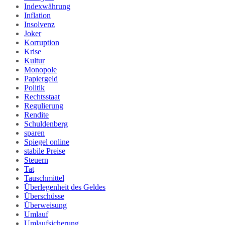
Indexwährung
Inflation
Insolvenz
Joker
Korruption
Krise
Kultur
Monopole
Papiergeld
Politik
Rechtsstaat
Regulierung
Rendite
Schuldenberg
sparen
Spiegel online
stabile Preise
Steuern
Tat
Tauschmittel
Überlegenheit des Geldes
Überschüsse
Überweisung
Umlauf
Umlaufsicherung