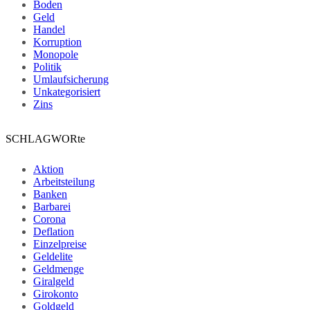
Boden
Geld
Handel
Korruption
Monopole
Politik
Umlaufsicherung
Unkategorisiert
Zins
SCHLAGWORte
Aktion
Arbeitsteilung
Banken
Barbarei
Corona
Deflation
Einzelpreise
Geldelite
Geldmenge
Giralgeld
Girokonto
Goldgeld