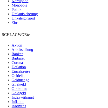
Korruption
Monopole
Politik
Umlaufsicherung
Unkategorisiert
Zins
SCHLAGWORte
Aktion
Arbeitsteilung
Banken
Barbarei
Corona
Deflation
Einzelpreise
Geldelite
Geldmenge
Giralgeld
Girokonto
Goldgeld
Indexwährung
Inflation
Insolvenz