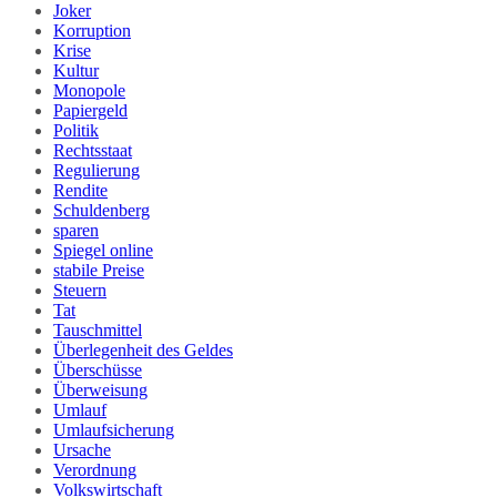
Joker
Korruption
Krise
Kultur
Monopole
Papiergeld
Politik
Rechtsstaat
Regulierung
Rendite
Schuldenberg
sparen
Spiegel online
stabile Preise
Steuern
Tat
Tauschmittel
Überlegenheit des Geldes
Überschüsse
Überweisung
Umlauf
Umlaufsicherung
Ursache
Verordnung
Volkswirtschaft